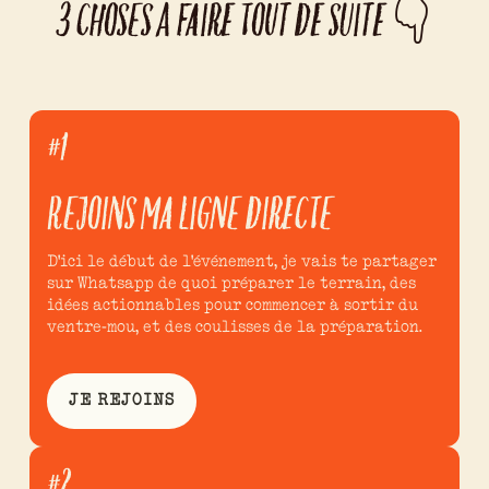
3 CHOSES À FAIRE TOUT DE SUITE 👇
#1
REJOINS MA LIGNE DIRECTE
D'ici le début de l'événement, je vais te partager
sur Whatsapp de quoi préparer le terrain, des
idées actionnables pour commencer à sortir du
ventre-mou, et des coulisses de la préparation.
JE REJOINS
#2