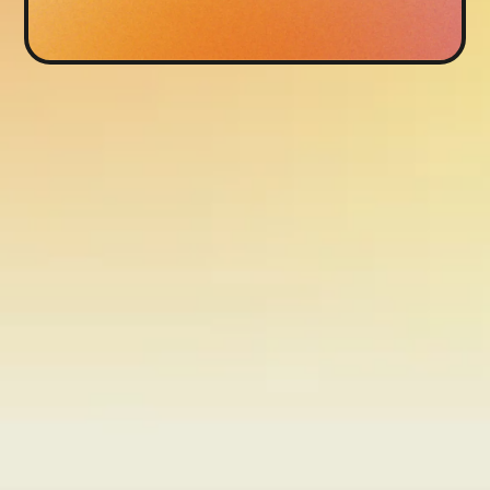
© 2025 - édité par Inspiration Créative
Mentions légales
Politique de confidentialité