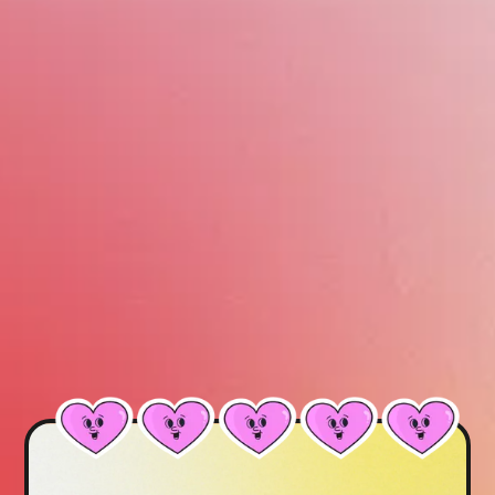
Fondateur de l’Anti Business Club, n°1 français de
l’enthousiasme et hôte du podcast “Inspiration Créative”
(500K + téléchargements).
Ma mission dans la vie : je veux changer la vie de 1000
entrepreneurs grâce à la force de leur entourage ! 😀 Parce
que je suis convaincu que les gens qui nous entourent
façonnent notre évolution.
Depuis 2020, ce sont plus de 500+ entrepreneurs qui se sont
formés à mes côtés et je compte bien continuer à les aider à
se créer un réseau digne de ce nom 😇